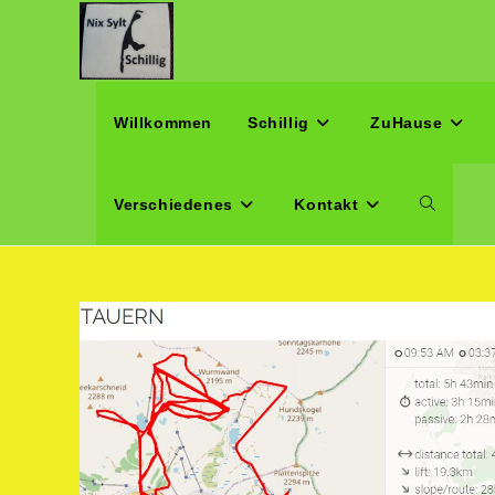
Zum
Inhalt
springen
Willkommen
Schillig
ZuHause
Verschiedenes
Kontakt
Website-
Suche
umschalte