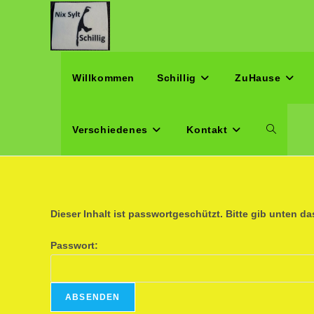
Zum
Inhalt
springen
Willkommen
Schillig
ZuHause
Verschiedenes
Kontakt
Website-
Suche
Dieser Inhalt ist passwortgeschützt. Bitte gib unten d
umschalte
Passwort: